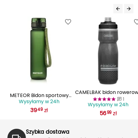
Haago
Hanwag
Hoka
Hydrapak
Hydro Flask
I
IGLOO
CAMELBAK bidon rowero
METEOR Bidon sportowy
INNY
1
butelka sportowa na wod
Wysyłamy w 24h
1000 ml
Wysyłamy w 24h
620ml Podium Chill czarn
39
zł
49
Icebreaker
56
zł
99
Icestorm
Szybka dostawa