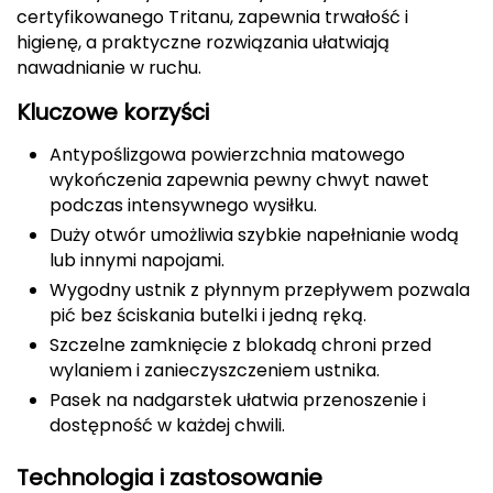
certyfikowanego Tritanu, zapewnia trwałość i
CMP
higienę, a praktyczne rozwiązania ułatwiają
nawadnianie w ruchu.
Cassin
Kluczowe korzyści
Ciele Athletics
Antypoślizgowa powierzchnia matowego
wykończenia zapewnia pewny chwyt nawet
Climbing Technology
podczas intensywnego wysiłku.
Duży otwór umożliwia szybkie napełnianie wodą
Coleman
lub innymi napojami.
Columbia
Wygodny ustnik z płynnym przepływem pozwala
pić bez ściskania butelki i jedną ręką.
Comodo
Szczelne zamknięcie z blokadą chroni przed
wylaniem i zanieczyszczeniem ustnika.
D
Pasek na nadgarstek ułatwia przenoszenie i
dostępność w każdej chwili.
DUNLOP
Technologia i zastosowanie
Darn Tough