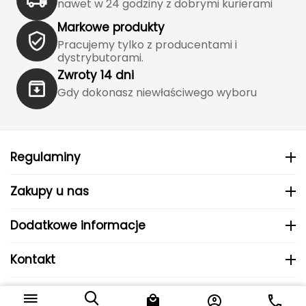
nawet w 24 godziny z dobrymi kurierami
J
Markowe produkty
JOMA
Pracujemy tylko z producentami i
dystrybutorami.
Jetboil
Zwroty 14 dni
Gdy dokonasz niewłaściwego wyboru
Julbo
K
K2
Regulaminy
KILLTEC
Zakupy u nas
KONG
Dodatkowe informacje
Kari Traa
Kontakt
Karpos
© 2024 MHS Sp. z o.o..
Do koszyka