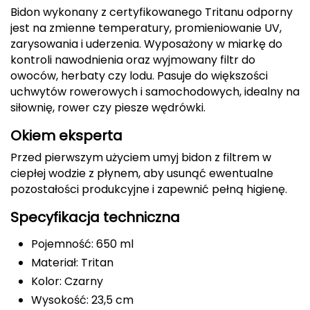
Bidon wykonany z certyfikowanego Tritanu odporny
Deuter
jest na zmienne temperatury, promieniowanie UV,
zarysowania i uderzenia. Wyposażony w miarkę do
Dolomite
kontroli nawodnienia oraz wyjmowany filtr do
owoców, herbaty czy lodu. Pasuje do większości
E
uchwytów rowerowych i samochodowych, idealny na
siłownię, rower czy piesze wędrówki.
EISBAR
Okiem eksperta
ENERO
Przed pierwszym użyciem umyj bidon z filtrem w
ciepłej wodzie z płynem, aby usunąć ewentualne
ENERO CAMP
pozostałości produkcyjne i zapewnić pełną higienę.
ENERO PRO
Specyfikacja techniczna
Elmer by Swany
Pojemność: 650 ml
Materiał: Tritan
Extremities
Kolor: Czarny
Wysokość: 23,5 cm
F