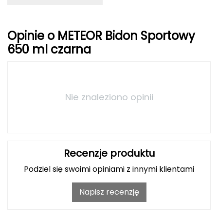
Grand Trunk
Opinie o METEOR Bidon Sportowy
Granger's
650 ml czarna
Gregory
Grivel
Nie znaleziono opinii
Gumbies
H
HAGLÖFS
Recenzje produktu
Podziel się swoimi opiniami z innymi klientami
HMS
Napisz recenzję
HMS PREMIUM