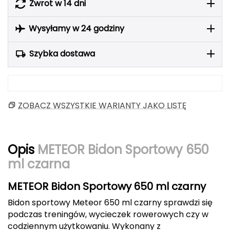
Zwrot w 14 dni
Berghaus
Wysyłamy w 24 godziny
Black Diamond
Szybka dostawa
Blackburn
Bliz
Bridgedale
ZOBACZ WSZYSTKIE WARIANTY JAKO LISTĘ
Buff
Opis
METEOR Bidon Sportowy 650
C
ml czarna
C.A.M.P.
METEOR Bidon Sportowy 650 ml czarny
CAMELBAK
Bidon sportowy Meteor 650 ml czarny sprawdzi się
podczas treningów, wycieczek rowerowych czy w
CAMPINGAZ
codziennym użytkowaniu. Wykonany z