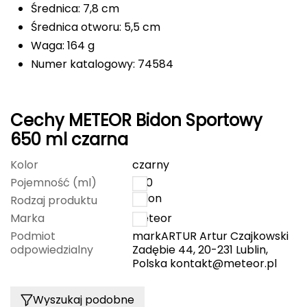
Średnica: 7,8 cm
FASHY
Średnica otworu: 5,5 cm
Waga: 164 g
Fjord Nansen
Numer katalogowy: 74584
G
GIVOVA
Cechy METEOR Bidon Sportowy
650 ml czarna
GSI Outdoors
Kolor
czarny
Gear Aid
Pojemność (ml)
650
Bidon
Rodzaj produktu
Gerber
Marka
Meteor
Podmiot
markARTUR Artur Czajkowski
Giant Dragon
odpowiedzialny
Zadębie 44, 20-231 Lublin,
Polska
kontakt@meteor.pl
Gilmonte
Wyszukaj podobne
Giro