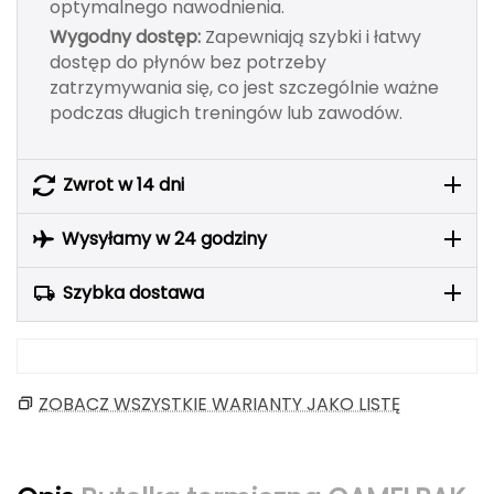
optymalnego nawodnienia.
Berghaus
Wygodny dostęp:
Zapewniają szybki i łatwy
dostęp do płynów bez potrzeby
Black Diamond
zatrzymywania się, co jest szczególnie ważne
podczas długich treningów lub zawodów.
Blackburn
Bliz
Zwrot w 14 dni
Bridgedale
Wysyłamy w 24 godziny
Buff
Szybka dostawa
C
C.A.M.P.
ZOBACZ WSZYSTKIE WARIANTY JAKO LISTĘ
CAMELBAK
CAMPINGAZ