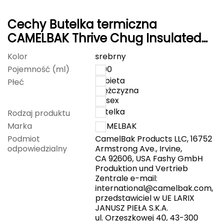
Grand Trunk
Cechy Butelka termiczna
CAMELBAK Thrive Chug Insulated
Granger's
SST srebrna
Kolor
srebrny
Gregory
Pojemność (ml)
1200
kobieta
Płeć
Grivel
mężczyzna
unisex
butelka
Gumbies
Rodzaj produktu
Marka
CAMELBAK
H
Podmiot
CamelBak Products LLC, 16752
odpowiedzialny
Armstrong Ave., Irvine,
HAGLÖFS
CA 92606, USA Fashy GmbH
Produktion und Vertrieb
HMS
Zentrale e-mail:
international@camelbak.com
,
przedstawiciel w UE LARIX
HMS PREMIUM
JANUSZ PIEŁA S.K.A.
ul. Orzeszkowej 40, 43-300