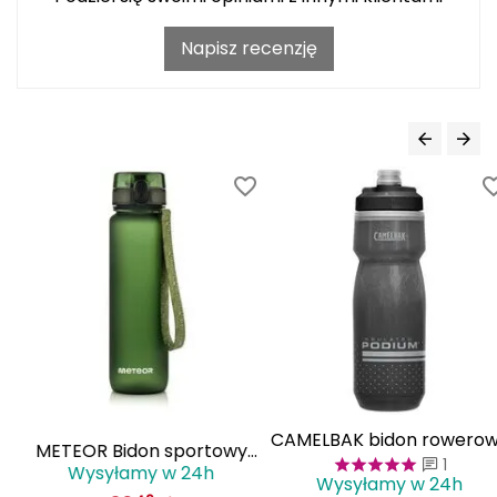
J
Napisz recenzję
JOMA
Jetboil
Julbo
K
K2
KILLTEC
KONG
Kari Traa
CAMELBAK bidon rowero
METEOR Bidon sportowy
Karpos
1
butelka sportowa na wod
Wysyłamy w 24h
1000 ml
Wysyłamy w 24h
620ml Podium Chill czarn