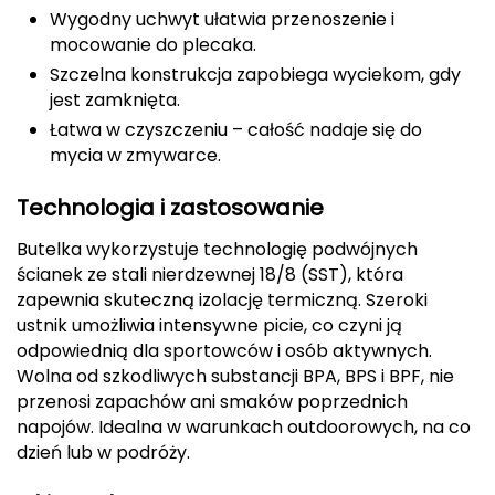
Wygodny uchwyt ułatwia przenoszenie i
Deuter
mocowanie do plecaka.
Szczelna konstrukcja zapobiega wyciekom, gdy
Dolomite
jest zamknięta.
Łatwa w czyszczeniu – całość nadaje się do
E
mycia w zmywarce.
EISBAR
Technologia i zastosowanie
ENERO
Butelka wykorzystuje technologię podwójnych
ścianek ze stali nierdzewnej 18/8 (SST), która
ENERO CAMP
zapewnia skuteczną izolację termiczną. Szeroki
ustnik umożliwia intensywne picie, co czyni ją
ENERO PRO
odpowiednią dla sportowców i osób aktywnych.
Wolna od szkodliwych substancji BPA, BPS i BPF, nie
Elmer by Swany
przenosi zapachów ani smaków poprzednich
napojów. Idealna w warunkach outdoorowych, na co
Extremities
dzień lub w podróży.
F