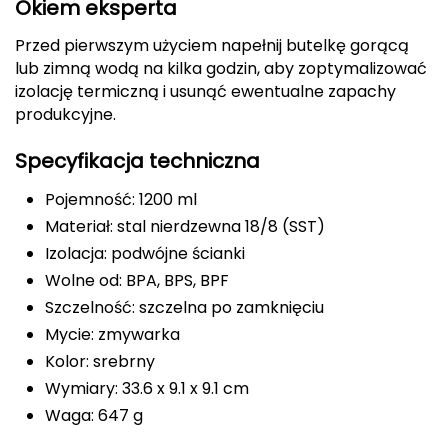
Okiem eksperta
FASHY
Przed pierwszym użyciem napełnij butelkę gorącą
lub zimną wodą na kilka godzin, aby zoptymalizować
Fjord Nansen
izolację termiczną i usunąć ewentualne zapachy
produkcyjne.
G
Specyfikacja techniczna
GIVOVA
Pojemność: 1200 ml
GSI Outdoors
Materiał: stal nierdzewna 18/8 (SST)
Gear Aid
Izolacja: podwójne ścianki
Wolne od: BPA, BPS, BPF
Gerber
Szczelność: szczelna po zamknięciu
Mycie: zmywarka
Giant Dragon
Kolor: srebrny
Wymiary: 33.6 x 9.1 x 9.1 cm
Gilmonte
Waga: 647 g
Giro