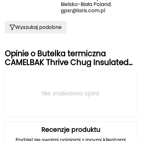
Haago
Bielsko-Biała Poland;
gpsr@larix.com.pl
Hanwag
Wyszukaj podobne
Hoka
Hydrapak
Opinie o Butelka termiczna
Hydro Flask
CAMELBAK Thrive Chug Insulated
SST srebrna
I
IGLOO
Nie znaleziono opinii
INNY
Icebreaker
Recenzje produktu
Icestorm
Podziel się swoimi opiniami z innymi klientami