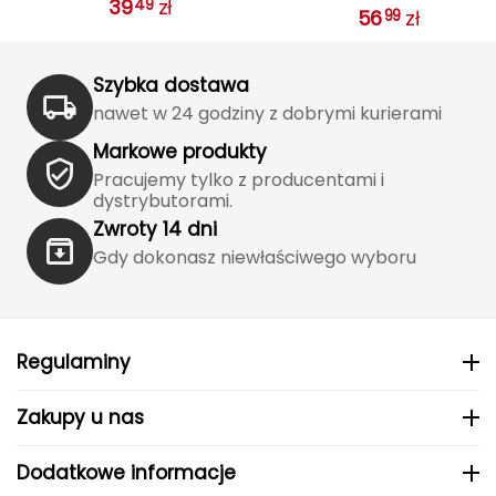
39
zł
Katadyn
49
56
zł
99
Kavu
Szybka dostawa
Kayland
nawet w 24 godziny z dobrymi kurierami
Markowe produkty
Keen
Pracujemy tylko z producentami i
dystrybutorami.
Klymit
Zwroty 14 dni
Gdy dokonasz niewłaściwego wyboru
Kohla
L
LEATT
Regulaminy
LOOP
Zakupy u nas
LOOP WALK
Dodatkowe informacje