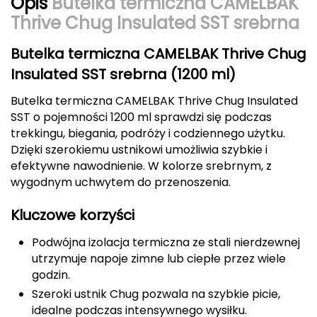
Opis
Butelka termiczna CAMELBAK
CMP
Thrive Chug Insulated SST srebrna
Cassin
Butelka termiczna CAMELBAK Thrive Chug
Insulated SST srebrna (1200 ml)
Ciele Athletics
Butelka termiczna CAMELBAK Thrive Chug Insulated
SST o pojemności 1200 ml sprawdzi się podczas
Climbing Technology
trekkingu, biegania, podróży i codziennego użytku.
Dzięki szerokiemu ustnikowi umożliwia szybkie i
Coleman
efektywne nawodnienie. W kolorze srebrnym, z
wygodnym uchwytem do przenoszenia.
Columbia
Kluczowe korzyści
Comodo
Podwójna izolacja termiczna ze stali nierdzewnej
D
utrzymuje napoje zimne lub ciepłe przez wiele
godzin.
DUNLOP
Szeroki ustnik Chug pozwala na szybkie picie,
Darn Tough
idealne podczas intensywnego wysiłku.